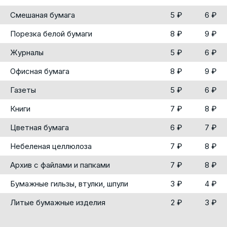
Смешаная бумага
5 ₽
6 ₽
Порезка белой бумаги
8 ₽
9 ₽
Журналы
5 ₽
6 ₽
Офисная бумага
8 ₽
9 ₽
Газеты
5 ₽
6 ₽
Книги
7 ₽
8 ₽
Цветная бумага
6 ₽
7 ₽
Небеленая целлюлоза
7 ₽
8 ₽
Архив с файлами и папками
7 ₽
8 ₽
Бумажные гильзы, втулки, шпули
3 ₽
4 ₽
Литые бумажные изделия
2 ₽
3 ₽