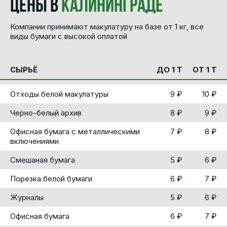
цены в
Калининграде
Компании принимают макулатуру на базе от 1 кг, все
виды бумаги с высокой оплатой
СЫРЬЁ
ДО 1 Т
ОТ 1 Т
Отходы белой макулатуры
9 ₽
10 ₽
Черно-белый архив
8 ₽
9 ₽
Офисная бумага с металлическими
7 ₽
8 ₽
включениями
Смешаная бумага
5 ₽
6 ₽
Порезка белой бумаги
6 ₽
7 ₽
Журналы
5 ₽
6 ₽
Офисная бумага
6 ₽
7 ₽