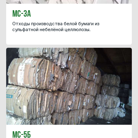
МС-3А
Отходы производства белой бумаги из
сульфатной небелёной целлюлозы.
МС-5Б